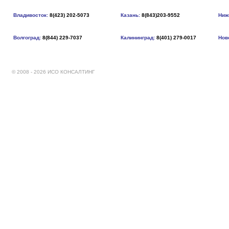
Владивосток:
8(423) 202-5073
Казань:
8(843)203-9552
Ниж
Волгоград:
8(844) 229-7037
Калининград:
8(401) 279-0017
Нов
© 2008 - 2026 ИСО КОНСАЛТИНГ