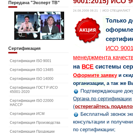
9001:2015) ИСО 9
Передача
"Эксперт ТВ"
24.08.2008 08:21
ИСО СПЕЦИАЛИСТ
Только д
оформл
сертифик
ИСО 9001
Сертификация
менеджмента качеств
Сертификация ISO 9001
на
ВСЕ
системы се
Сертификация ISO 13485
Оформите заявку
и ски
Сертификация ISO 14000
организации, а так же 
Сертификация ГОСТ Р ИСО
Подтверждающие доку
45001-2020
Органа по сертификации
Сертификация ISO 22000
HACCP
(
остерегайтесь поддело
Бесплатный звонок эк
Сертификация ИСМ
консультации и получе
Сертификация Производства
по сертификации;
Сертификация Продукции