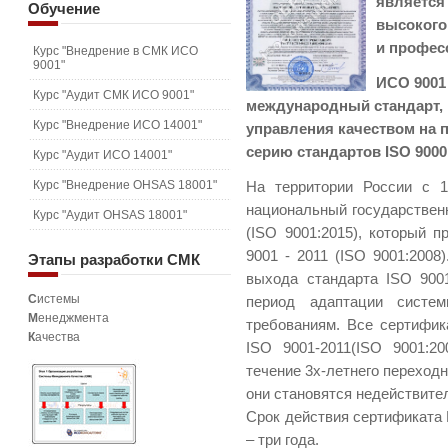
является
Обучение
высокого
и профес
Курс "Внедрение в СМК ИСО
9001"
ИСО 9001
Курс "Аудит СМК ИСО 9001"
международный стандарт,
Курс "Внедрение ИСО 14001"
управления качеством на п
серию стандартов ISO 9000
Курс "Аудит ИСО 14001"
Курс "Внедрение OHSAS 18001"
На территории России c 1
национальный государствен
Курс "Аудит OHSAS 18001"
(
ISO
9001:2015), который п
9001 - 2011 (ISO 9001:2008
Этапы
разработки СМК
выхода стандарта ISO 900
С
истемы
период
адаптации систем
М
енеджмента
требованиям. Все сертифи
К
ачества
ISO
9001-2011(ISO 9001:2
течение 3х-летнего переходн
они становятся недействите
Срок действия сертификата
– три года.